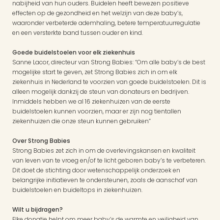
nabijheid van hun ouders. Buidelen heeft bewezen positieve 
effecten op de gezondheid en het welzijn van deze baby’s, 
waaronder verbeterde ademhaling, betere temperatuurregulatie 
en een versterkte band tussen ouder en kind.
Goede buidelstoelen voor elk ziekenhuis
Sanne Lacor, directeur van Strong Babies: “Om alle baby’s de best 
mogelijke start te geven, zet Strong Babies zich in om elk 
ziekenhuis in Nederland te voorzien van goede buidelstoelen. Dit is 
alleen mogelijk dankzij de steun van donateurs en bedrijven. 
Inmiddels hebben we al 16 ziekenhuizen van de eerste 
buidelstoelen kunnen voorzien, maar er zijn nog tientallen 
ziekenhuizen die onze steun kunnen gebruiken”
Over Strong Babies
Strong Babies zet zich in om de overlevingskansen en kwaliteit 
van leven van te vroeg en/of te licht geboren baby’s te verbeteren. 
Dit doet de stichting door wetenschappelijk onderzoek en 
belangrijke initiatieven te ondersteunen, zoals de aanschaf van 
buidelstoelen en buideltops in ziekenhuizen.
Wilt u bijdragen?
Elke donatie helpt om meer baby’s de warmte en veiligheid van 