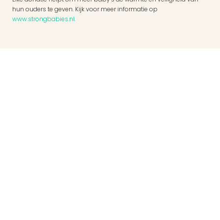
hun ouders te geven. Kijk voor meer informatie op 
www.strongbabies.nl.
Links
Nieuwsbrief
FAQ
Pers
Over ons
Opbrengsten
Mensen achter Strong Babies
Onze partners
Contact
Prinses Marielaan 1
3818 HL Amersfoort
NL06 ABNA 050.22.22.220
KVK: 60226528