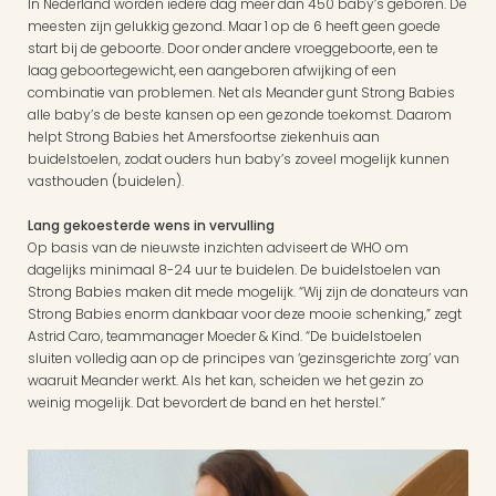
In Nederland worden iedere dag meer dan 450 baby’s geboren. De 
meesten zijn gelukkig gezond. Maar 1 op de 6 heeft geen goede 
start bij de geboorte. Door onder andere vroeggeboorte, een te 
laag geboortegewicht, een aangeboren afwijking of een 
combinatie van problemen. Net als Meander gunt Strong Babies 
alle baby’s de beste kansen op een gezonde toekomst. Daarom 
helpt Strong Babies het Amersfoortse ziekenhuis aan 
buidelstoelen, zodat ouders hun baby’s zoveel mogelijk kunnen 
vasthouden (buidelen). 
Lang gekoesterde wens in vervulling
Op basis van de nieuwste inzichten adviseert de WHO om 
dagelijks minimaal 8-24 uur te buidelen. De buidelstoelen van 
Strong Babies maken dit mede mogelijk. “Wij zijn de donateurs van 
Strong Babies enorm dankbaar voor deze mooie schenking,” zegt 
Astrid Caro, teammanager Moeder & Kind. “De buidelstoelen 
sluiten volledig aan op de principes van ‘gezinsgerichte zorg’ van 
waaruit Meander werkt. Als het kan, scheiden we het gezin zo 
weinig mogelijk. Dat bevordert de band en het herstel.”