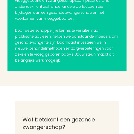
vroeggeboorte en zwangerschapscomplicaties. Ons 
onderzoek richt zich onder andere op factoren die 
bijdragen aan een gezonde zwangerschap en het 
voorkomen van vroeggeboorten.
Door wetenschappelijke kennis te vertalen naar 
praktische adviezen, helpen we aanstaande moeders om 
gezond zwanger te zijn. Daarnaast investeren we in 
nieuwe behandelmethoden en zorgverbeteringen voor 
zieke en te vroeg geboren baby's. Jouw steun maakt dit 
belangrijke werk mogelijk.
Wat betekent een gezonde 
zwangerschap?