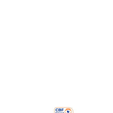
Links
Nieuwsbrief
FAQ
Pers
Over ons
Opbrengsten
Mensen achter Strong Babies
Onze partners
Contact
Prinses Marielaan 1
3818 HL Amersfoort
NL06 ABNA 050.22.22.220
KVK: 60226528
RSIN Nummer: 853817820
085-0509941
info@strongbabies.nl
Volg ons