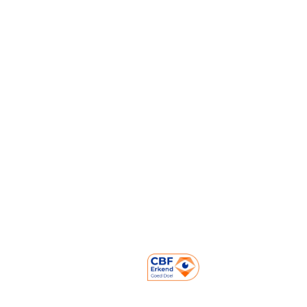
FAQ
Pers
Over ons
Opbrengsten
Mensen achter Strong Babies
Onze partners
Contact
Prinses Marielaan 1
3818 HL Amersfoort
NL06 ABNA 050.22.22.220
KVK: 60226528
RSIN Nummer: 853817820
085-0509941
info@strongbabies.nl
Volg ons