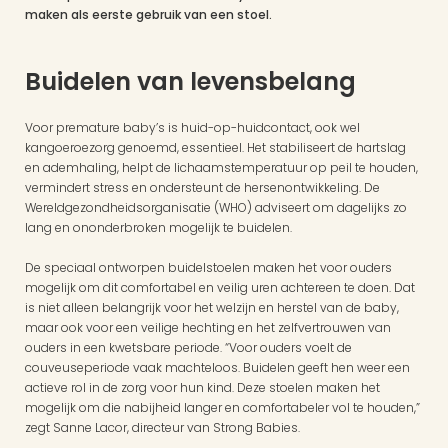
maken als eerste gebruik van een stoel.
Buidelen van levensbelang
Voor premature baby’s is huid-op-huidcontact, ook wel 
kangoeroezorg genoemd, essentieel. Het stabiliseert de hartslag 
en ademhaling, helpt de lichaamstemperatuur op peil te houden, 
vermindert stress en ondersteunt de hersenontwikkeling. De 
Wereldgezondheidsorganisatie (WHO) adviseert om dagelijks zo 
lang en ononderbroken mogelijk te buidelen.
De speciaal ontworpen buidelstoelen maken het voor ouders 
mogelijk om dit comfortabel en veilig uren achtereen te doen. Dat 
is niet alleen belangrijk voor het welzijn en herstel van de baby, 
maar ook voor een veilige hechting en het zelfvertrouwen van 
ouders in een kwetsbare periode. “Voor ouders voelt de 
couveuseperiode vaak machteloos. Buidelen geeft hen weer een 
actieve rol in de zorg voor hun kind. Deze stoelen maken het 
mogelijk om die nabijheid langer en comfortabeler vol te houden,” 
zegt Sanne Lacor, directeur van Strong Babies.