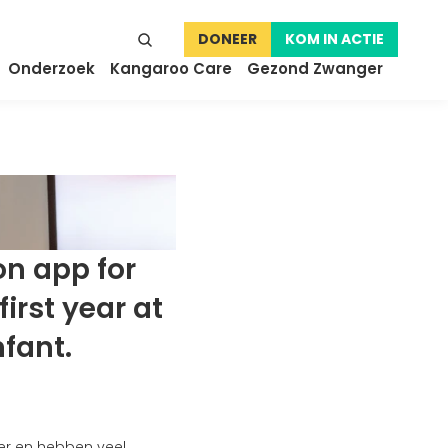
DONEER
KOM IN ACTIE
Onderzoek
Kangaroo Care
Gezond Zwanger
n app for 
irst year at 
fant.
er en hebben veel 