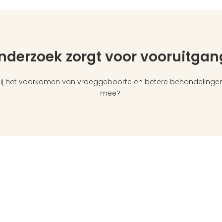
nderzoek zorgt voor vooruitgang
ij het voorkomen van vroeggeboorte en betere behandelingen vo
mee? 
Volg ons
 1
rt