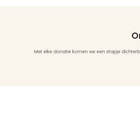
O
Met elke donatie komen we een stapje dichterb
Links
Contact
Nieuwsbrief
Prinses Marielaan
FAQ
3818 HL Amersfoo
Pers