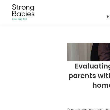
H
Evaluating
parents with
home
Ouders van zeer vroegge