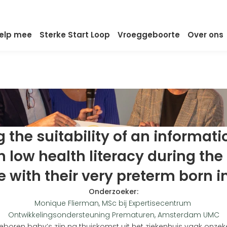
elp mee
Sterke Start Loop
Vroeggeboorte
Over ons
 the suitability of an informatio
 low health literacy during the f
 with their very preterm born in
Onderzoeker:
Monique Flierman, MSc bij Expertisecentrum 
Ontwikkelingsondersteuning Prematuren, Amsterdam UMC
boren baby’s zijn na thuiskomst uit het ziekenhuis vaak onzek