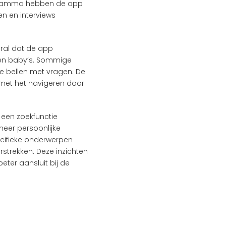
ramma hebben de app 
 en interviews 
al dat de app 
en baby’s. Sommige 
 bellen met vragen. De 
et het navigeren door 
een zoekfunctie 
eer persoonlijke 
cifieke onderwerpen 
strekken. Deze inzichten 
ter aansluit bij de 