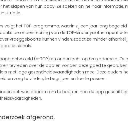
r het slapen van hun baby. Ze zoeken online naar informatie, m
n situatie.
s volgt het TOP-programma, waarin zij een jaar lang begelei
danks de ondersteuning van de TOP-kinderfysiotherapeut willen
ver vroeggeboorte kunnen vinden, zodat ze minder afhankelijk 
gprofessionals.
eapp ontwikkeld (e-TOP) en onderzocht op bruikbaarheid. Oude
ren tevreden over de app en vonden deze goed te gebruiken. 
ders met lage gezondheidsvaardigheden mee. Deze ouders h
id en zorg te vinden, te begrijpen en toe te passen.
e onderzoek was daarom om te bekijken hoe de app geschikt g
heidsvaardigheden. 
onderzoek afgerond.