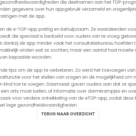
 gezondheidsvaardigheden die deelnamen aan het TOP-prog
werden gegevens over hun appgebruik verzameld en vragenlijsten
aringen met de app. 
n de e-TOP-app prettig en behulpzaam. Ze waardeerden voor
biedt die speciaal is bedoeld voor ouders van te vroeg gebor
 dankzij de app minder vaak het consultatiebureau hoefden te
kkelijk vinden wat ze zochten, maar een aantal had moeite m
n van bepaalde woorden.
nde tips om de app te verbeteren. Zo werd het toevoegen van 
tfunctie voor het stellen van vragen en de mogelijkheid om m
en kind toe te voegen. Daarnaast gaven ouders aan dat ze spe
 een arts moet bellen, of informatie over darmkrampjes en over
asis voor verdere ontwikkeling van de eTOP-app, zodat deze be
et lage gezondheidsvaardigheden.
TERUG NAAR OVERZICHT