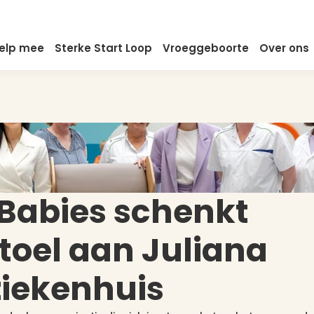
elp mee
Sterke Start Loop
Vroeggeboorte
Over ons
Babies schenkt 
toel aan Juliana 
ziekenhuis