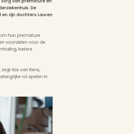
e zorg van premature en 
rziekenhuis. De 
en zijn dochters Lauren 
 om hun premature 
en voordelen voor de 
haling, betere 
egt Ilse van Rens, 
angrijke rol spelen in 