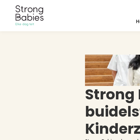
H
Strong 
buidels
Kinder