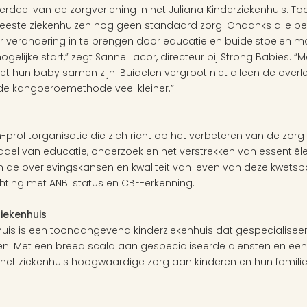
erdeel van de zorgverlening in het Juliana Kinderziekenhuis. 
eeste ziekenhuizen nog geen standaard zorg. Ondanks alle be
er verandering in te brengen door educatie en buidelstoelen mog
elijke start,” zegt Sanne Lacor, directeur bij Strong Babies. “M
 hun baby samen zijn. Buidelen vergroot niet alleen de overle
 de kangoeroemethode veel kleiner.”
-profitorganisatie die zich richt op het verbeteren van de zorg
el van educatie, onderzoek en het verstrekken van essentiële 
 de overlevingskansen en kwaliteit van leven van deze kwetsba
chting met ANBI status en CBF-erkenning. 
ziekenhuis
huis is een toonaangevend kinderziekenhuis dat gespecialiseerd
jden. Met een breed scala aan gespecialiseerde diensten en ee
 het ziekenhuis hoogwaardige zorg aan kinderen en hun familie