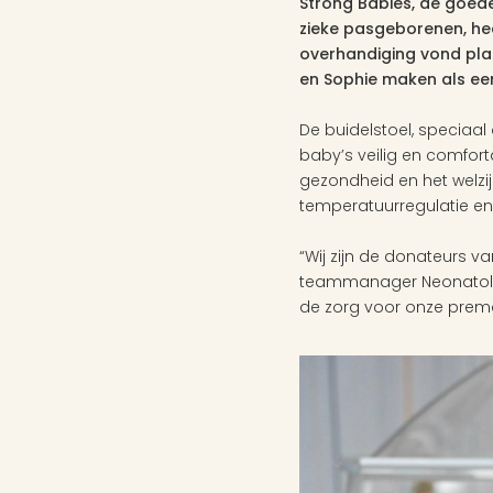
Strong Babies, de goede
zieke pasgeborenen, hee
overhandiging vond plaa
en Sophie maken als eer
De buidelstoel, speciaa
baby’s veilig en comfor
gezondheid en het welzi
temperatuurregulatie en
“Wij zijn de donateurs v
teammanager Neonatologie
de zorg voor onze prema