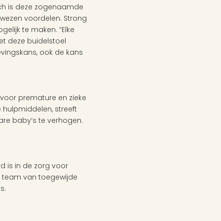
Toch is deze zogenaamde 
wezen voordelen. Strong 
elijk te maken. “Elke 
et deze buidelstoel 
vingskans, ook de kans 
 voor premature en zieke 
hulpmiddelen, streeft 
re baby’s te verhogen. 
 is in de zorg voor 
n team van toegewijde 
s. 