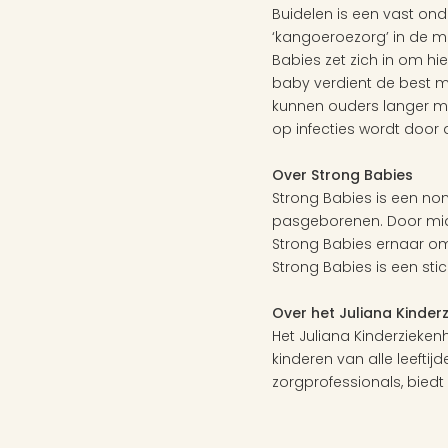
Buidelen is een vast ond
‘kangoeroezorg’ in de m
Babies zet zich in om hi
baby verdient de best mog
kunnen ouders langer met
op infecties wordt door
Over Strong Babies
Strong Babies is een non
pasgeborenen. Door midd
Strong Babies ernaar om
Strong Babies is een sti
Over het Juliana Kinder
Het Juliana Kinderzieken
kinderen van alle leefti
zorgprofessionals, biedt