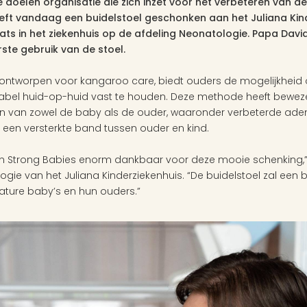
 doelen organisatie die zich inzet voor het verbeteren van d
ft vandaag een buidelstoel geschonken aan het Juliana Kinde
ts in het ziekenhuis op de afdeling Neonatologie. Papa David 
ste gebruik van de stoel. 
l ontworpen voor kangaroo care, biedt ouders de mogelijkheid
tabel huid-op-huid vast te houden. Deze methode heeft bewez
jn van zowel de baby als de ouder, waaronder verbeterde adem
 een versterkte band tussen ouder en kind. 
an Strong Babies enorm dankbaar voor deze mooie schenking,” z
 van het Juliana Kinderziekenhuis. “De buidelstoel zal een bel
ture baby’s en hun ouders.” 