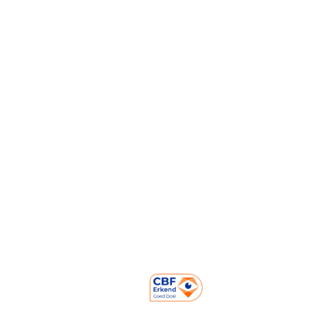
Nieuwsbrief
FAQ
Pers
Over ons
Opbrengsten
Mensen achter Strong Babies
Onze partners
Contact
Prinses Marielaan 1
3818 HL Amersfoort
NL06 ABNA 050.22.22.220
KVK: 60226528
RSIN Nummer: 853817820
085-0509941
info@strongbabies.nl
Volg ons