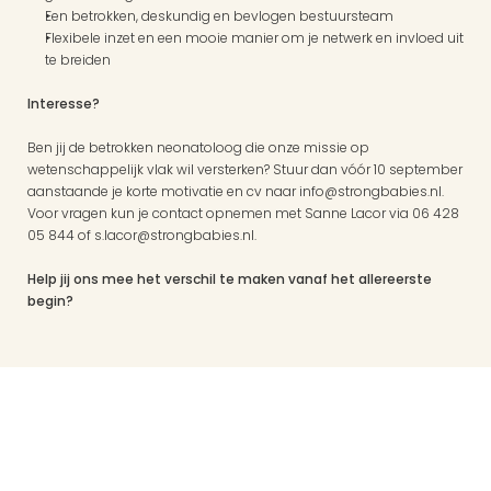
Een betrokken, deskundig en bevlogen bestuursteam
Flexibele inzet en een mooie manier om je netwerk en invloed uit 
te breiden
Interesse?
Ben jij de betrokken neonatoloog die onze missie op 
wetenschappelijk vlak wil versterken? Stuur dan vóór 10 september 
aanstaande je korte motivatie en cv naar info@strongbabies.nl. 
Voor vragen kun je contact opnemen met Sanne Lacor via 06 428 
05 844 of s.lacor@strongbabies.nl. 
Help jij ons mee het verschil te maken vanaf het allereerste 
begin?
Links
Nieuwsbrief
FAQ