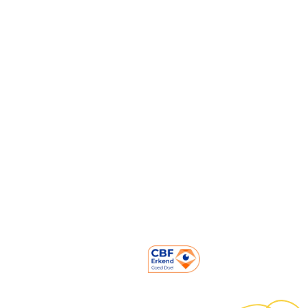
Pers
Over ons
Opbrengsten
Mensen achter Strong Babies
Onze partners
Contact
Prinses Marielaan 1
3818 HL Amersfoort
NL06 ABNA 050.22.22.220
KVK: 60226528
RSIN Nummer: 853817820
085-0509941
info@strongbabies.nl
Volg ons