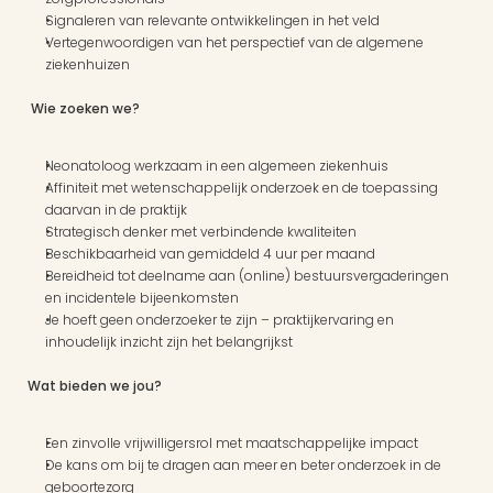
Signaleren van relevante ontwikkelingen in het veld
Vertegenwoordigen van het perspectief van de algemene 
ziekenhuizen
 Wie zoeken we?
Neonatoloog werkzaam in een algemeen ziekenhuis
Affiniteit met wetenschappelijk onderzoek en de toepassing 
daarvan in de praktijk
Strategisch denker met verbindende kwaliteiten
Beschikbaarheid van gemiddeld 4 uur per maand
Bereidheid tot deelname aan (online) bestuursvergaderingen 
en incidentele bijeenkomsten
Je hoeft geen onderzoeker te zijn – praktijkervaring en 
inhoudelijk inzicht zijn het belangrijkst
Wat bieden we jou?
Een zinvolle vrijwilligersrol met maatschappelijke impact
De kans om bij te dragen aan meer en beter onderzoek in de 
geboortezorg