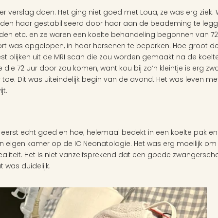
er verslag doen: Het ging niet goed met Loua, ze was erg ziek
den haar gestabiliseerd door haar aan de beademing te leggen
den etc. en ze waren een koelte behandeling begonnen van 72 
ort was opgelopen, in haar hersenen te beperken. Hoe groot de s
st blijken uit de MRI scan die zou worden gemaakt na de koelte
die 72 uur door zou komen, want kou bij zo’n kleintje is erg z
 toe. Dit was uiteindelijk begin van de avond. Het was leven me
jt.
eerst echt goed en hoe; helemaal bedekt in een koelte pak en
n eigen kamer op de IC Neonatologie. Het was erg moeilijk om 
e realiteit. Het is niet vanzelfsprekend dat een goede zwangerscha
was duidelijk. 