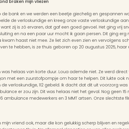
ond braken mijn vliezen
op de bank en we werden een beetje giechelig en gespannen wan
belde de verloskundige en kreeg onze vaste verloskundige aan 
want zij is zó ervaren, dat gaf een goed gevoel. Het ging vrij s
sluiting en na een paar uur mocht ik gaan persen. Dit ging erg mo
 kwam haast niet mee. Ze liet zich even zien en vervolgens sch
egeven te hebben, is ze thuis geboren op 20 augustus 2025, haa
n was helaas van korte duur.
Loua ademde niet. Ze werd direc
n met een zuurstofpompje om haar te helpen. Dit lukte ook nie
n de verloskundige, 112 gebeld. Ik dacht dat dit uit voorzorg wa
nce er zou zijn. Dit was helaas niet het geval. Nog geen 15 m
6 ambulance medewerkers en 3 MMT artsen. Onze slechtste fi
n mijn vriend ook, maar die kon gelukkig scherp blijven en regel