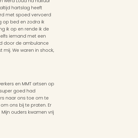
 werd Loua na halfuur 
tijd hartslag heeft 
erd met spoed vervoerd 
 op bed en zodra ik 
ik op en rende ik de 
 zelfs iemand met een 
nend door de ambulance 
mij. We waren in shock, 
rkers en MMT artsen op 
 super goed had 
s naar ons toe om te 
m ons bij te praten. Er 
Mijn ouders kwamen vrij 