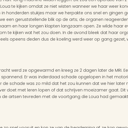
Loua te kijken omdat ze niet wisten wanneer we haar weer kond
s in honderden stukjes maar we herpakte ons snel en gingen gau
we een geruststellende blik op de arts; de organen reageerde
haam en haar longen klapten langzaam open. Ze wilde haar ev
om te kijken wat het zou doen. In de avond bleek dat haar org
deels opeens deden dus de koeling werd weer op gang gezet, 
racht werd ze opgewarmd en kreeg ze 2 dagen later de MRI. Een
rg spannend. Er was inderdaad schade opgelopen in het motori
de schade was zo mild dat het zou kunnen dat we hier later ni
 over doet met leren lopen of dat schrijven moeizamer gaat. Dit
en de artsen tevreden met de voortgang die Loua had gemaakt 
 zo snel vooruit en kon ze van de beademing af, ze kon gewo