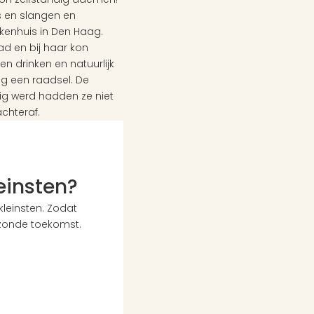
 en slangen en 
enhuis in Den Haag. 
 en bij haar kon 
n drinken en natuurlijk 
 een raadsel. De 
ig werd hadden ze niet 
chteraf. 
leinsten?
einsten. Zodat 
zonde toekomst. 