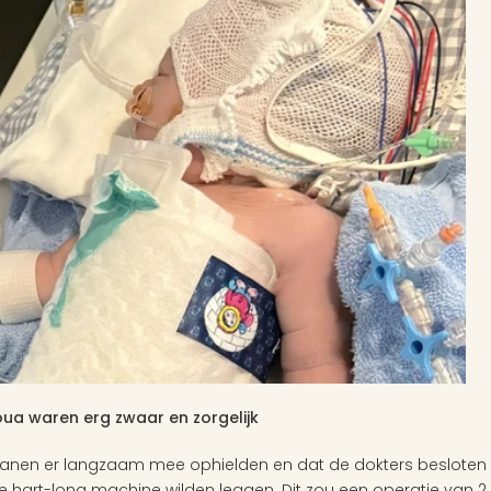
oua waren erg zwaar en zorgelijk 
rganen er langzaam mee ophielden en dat de dokters besloten 
e hart-long machine wilden leggen. Dit zou een operatie van 2 