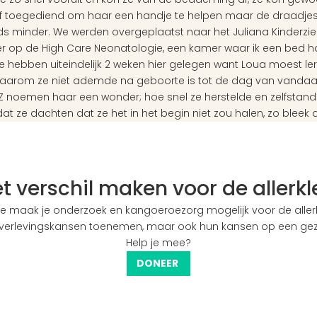
of toegediend om haar een handje te helpen maar de draadjes
s minder. We werden overgeplaatst naar het Juliana Kinderziek
r op de High Care Neonatologie, een kamer waar ik een bed had
. We hebben uiteindelijk 2 weken hier gelegen want Loua moest lere
Waarom ze niet ademde na geboorte is tot de dag van vandaag
KZ noemen haar een wonder; hoe snel ze herstelde en zelfstand
at ze dachten dat ze het in het begin niet zou halen, zo bleek a
het verschil maken voor de allerk
e maak je onderzoek en kangoeroezorg mogelijk voor de allerkl
 overlevingskansen toenemen, maar ook hun kansen op een ge
Help je mee?
DONEER 