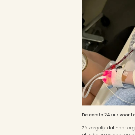
De eerste 24 uur voor L
Zó zorgelijk dat haar o
af te halen en haar op d