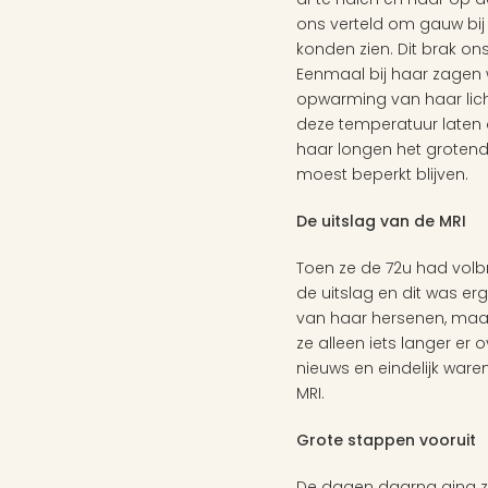
ons verteld om gauw bij 
konden zien. Dit brak on
Eenmaal bij haar zagen 
opwarming van haar lic
deze temperatuur laten 
haar longen het groten
moest beperkt blijven. 
De uitslag van de MRI 
Toen ze de 72u had volb
de uitslag en dit was e
van haar hersenen, maar 
ze alleen iets langer er
nieuws en eindelijk war
MRI. 
Grote stappen vooruit 
De dagen daarna ging ze