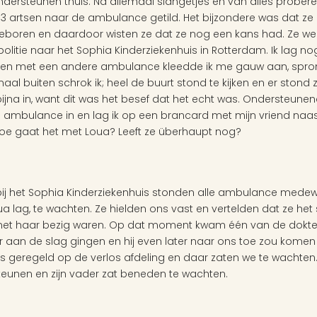
ersteunen thuis. Na allemaal slangetjes en van alles proberen
 3 artsen naar de ambulance getild. Het bijzondere was dat ze al
geboren en daardoor wisten ze dat ze nog een kans had. Ze w
itie naar het Sophia Kinderziekenhuis in Rotterdam. Ik lag nog
en met een andere ambulance kleedde ik me gauw aan, sprong 
aal buiten schrok ik; heel de buurt stond te kijken en er stond
e bijna in, want dit was het besef dat het echt was. Ondersteu
ambulance in en lag ik op een brancard met mijn vriend naast 
oe gaat het met Loua? Leeft ze überhaupt nog? 
 het Sophia Kinderziekenhuis stonden alle ambulance medewe
a lag, te wachten. Ze hielden ons vast en vertelden dat ze het
et haar bezig waren. Op dat moment kwam één van de dokter
r aan de slag gingen en hij even later naar ons toe zou komen o
 geregeld op de verlos afdeling en daar zaten we te wachten. 
teunen en zijn vader zat beneden te wachten. 