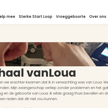
elp mee
Sterke Start Loop
Vroeggeboorte
Over ons
rhaal van
Loua
en we erachter kwamen dat ik in verwachting was van Loua. We
en. Mijn zwangerschap verliep zonder problemen en het gaf m
ng en de geboorte van Loua. Ik wilde graag thuis bevallen en do
n reden dat dit niet zou kunnen. 