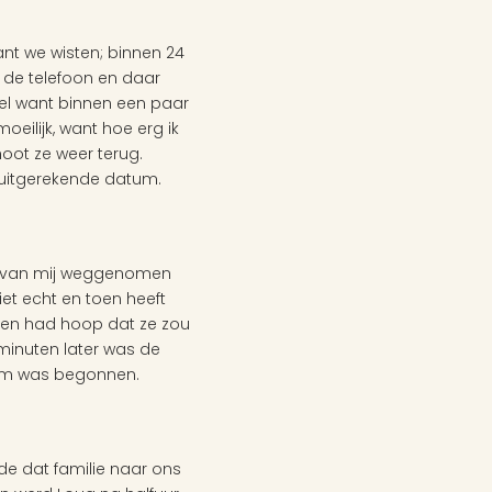
t we wisten; binnen 24 
de telefoon en daar 
nel want binnen een paar 
eilijk, want hoe erg ik 
oot ze weer terug. 
r uitgerekende datum. 
t van mij weggenomen 
t echt en toen heeft 
s en had hoop dat ze zou 
inuten later was de 
lm was begonnen. 
de dat familie naar ons 