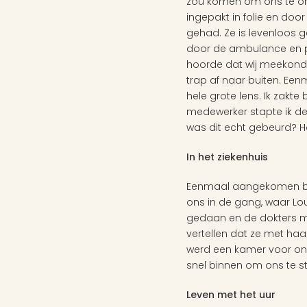
zou komen om ons te ond
ingepakt in folie en door
gehad. Ze is levenloos 
door de ambulance en pol
hoorde dat wij meekond
trap af naar buiten. Eenm
hele grote lens. Ik zakt
medewerker stapte ik de 
was dit echt gebeurd? H
In het ziekenhuis 
Eenmaal aangekomen bij
ons in de gang, waar Lou
gedaan en de dokters m
vertellen dat ze met haa
werd een kamer voor ons
snel binnen om ons te s
Leven met het uur