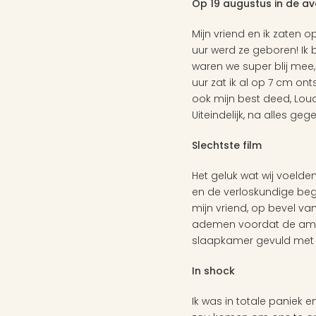
Op 19 augustus in de av
Mijn vriend en ik zaten 
uur werd ze geboren! Ik 
waren we super blij mee, 
uur zat ik al op 7 cm ont
ook mijn best deed, Loua
Uiteindelijk, na alles g
Slechtste film
Het geluk wat wij voelde
en de verloskundige bego
mijn vriend, op bevel va
ademen voordat de ambula
slaapkamer gevuld met 
In shock
Ik was in totale paniek e