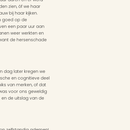
en zien, óf we haar 
w bij haar kijken. 
n goed op de 
en een paar uur aan 
anen weer werkten en 
want de hersenschade 
 dag later kregen we 
sche en cognitieve deel 
ks van merken, of dat 
 was voor ons geweldig 
en de uitslag van de 
on zelfstandig ademen! 