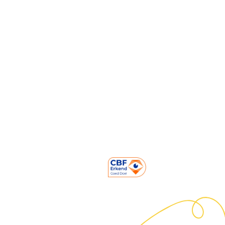
Opbrengsten
Mensen achter Strong Babies
Onze partners
Contact
Prinses Marielaan 1
3818 HL Amersfoort
NL06 ABNA 050.22.22.220
KVK: 60226528
RSIN Nummer: 853817820
085-0509941
info@strongbabies.nl
Volg ons