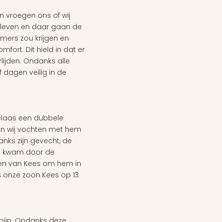
 vroegen ons of wij 
t leven en daar gaan de 
mers zou krijgen en 
ort. Dit hield in dat er 
ijden. Ondanks alle 
 dagen veilig in de 
laas een dubbele 
En wij vochten met hem 
ks zijn gevecht, de 
t kwam door de 
en van Kees om hem in 
s onze zoon Kees op 13 
pijn. Ondanks deze 