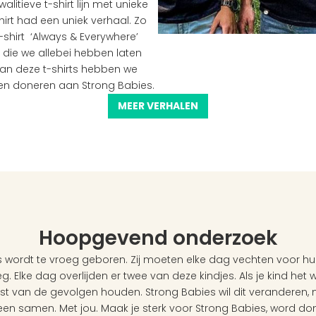
walitieve t-shirt lijn met unieke 
irt had een uniek verhaal. Zo 
hirt  ‘Always & Everywhere’ 
die we allebei hebben laten 
an deze t-shirts hebben we 
nen doneren aan Strong Babies.
MEER VERHALEN
Hoopgevend onderzoek
 wordt te vroeg geboren. Zij moeten elke dag vechten voor hun
g. Elke dag overlijden er twee van deze kindjes. Als je kind het wé
ast van de gevolgen houden. Strong Babies wil dit veranderen,
een samen. Met jou. Maak je sterk voor Strong Babies, word do