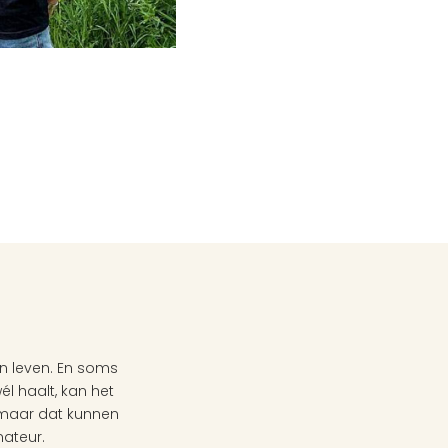
 leven. En soms 
l haalt, kan het 
 maar dat kunnen 
nateur.