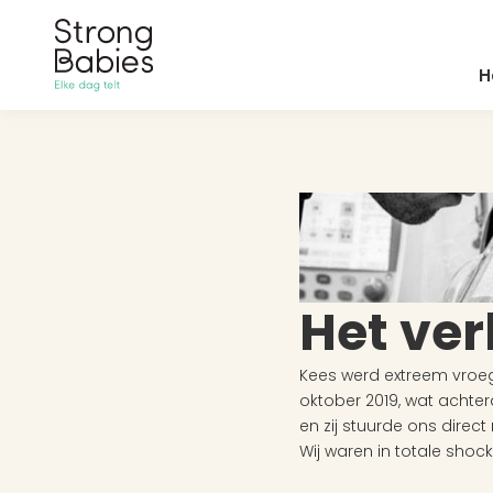
H
Het ve
Kees werd extreem vroegg
oktober 2019, wat achte
en zij stuurde ons direc
Wij waren in totale sho