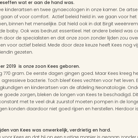
beseffen wat er aan de hand was.
wee kinderartsen en twee gynaecologen in onze kamer. De artsen
n gaan of voor comfort.  Actief beleid hield in: we gaan voor he
oen, binnen het menselijke. Dat hield ook in dat Birgit weeënrem
de baby. Ook was bedrust essentieel. Het andere beleid was comf
door de specialisten en dat onze zoon zonder lijden zou overl
en voor actief beleid. Mede door deze keuze heeft Kees nog vijf
endin gezeten.
 2019  is onze zoon Kees geboren.
 770 gram. De eerste dagen gingen goed. Maar Kees kreeg he
agressieve bacterie. Toch bleef Kees vechten voor het leven. 
gkundigen en kinderartsen van de afdeling Neonatologie. Ondan
 de goede zorgen, bleken de longen van Kees te beschadigd. Di
onstant met te veel druk zuurstof moeten pompen in de long
ngen konden daardoor niet goed rijpen en herstellen. Hierdoor i
jden van Kees was onwerkelijk, verdrietig en hard.
is voor Kees en dat hij op een rustige manier is gegaan zonder 