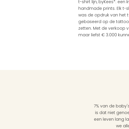
t-shirt lijn, byKees*: een k
handmade prints. Elk t-sh
was de opdruk van het t-s
gebaseerd op de tattoo 
zetten. Met de verkoop v
maar liefst € 3.000 kun
7% van de baby's
is dat niet genoe
een leven lang l
we all