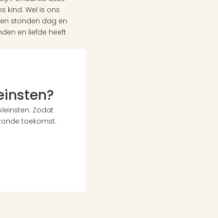
kind. Wel is ons 
f en stonden dag en 
den en liefde heeft 
leinsten?
einsten. Zodat 
zonde toekomst. 