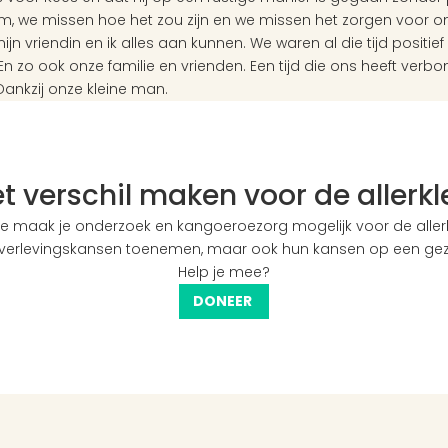
 we missen hoe het zou zijn en we missen het zorgen voor ons 
jn vriendin en ik alles aan kunnen. We waren al die tijd positie
En zo ook onze familie en vrienden. Een tijd die ons heeft verbon
Dankzij onze kleine man.
het verschil maken voor de allerk
e maak je onderzoek en kangoeroezorg mogelijk voor de allerkl
 overlevingskansen toenemen, maar ook hun kansen op een ge
Help je mee?
DONEER 