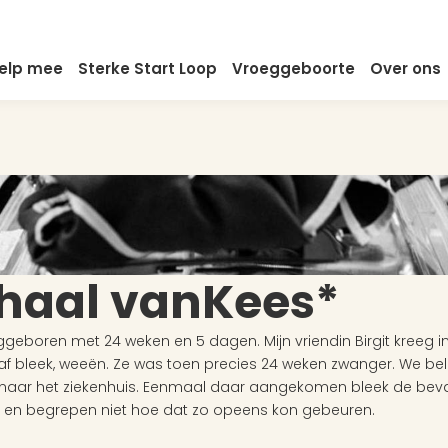
elp mee
Sterke Start Loop
Vroeggeboorte
Over ons
rhaal van
Kees*
eboren met 24 weken en 5 dagen. Mijn vriendin Birgit kreeg in
raf bleek, weeën. Ze was toen precies 24 weken zwanger. We be
t naar het ziekenhuis. Eenmaal daar aangekomen bleek de bevall
ck en begrepen niet hoe dat zo opeens kon gebeuren.