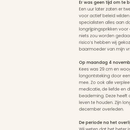
Er was geen tijd om te 
Een uur later zaten er t
voor actief beleid wilde
specialisten alles aan d
longrijpingsprikken voor 
niets zou worden gedaan 
risico’s hebben wij gekoz
baarmoeder van mijn vri
Op maandag 4 november
Kees was 29 cm en woog
longontsteking door een 
mee. Zo ook alle verplee
medicatie, de liefde en
beademing. Deze heeft c
leven te houden. Zijn lo
december overleden.
De periode na het overli
Wij weten dat het beter 