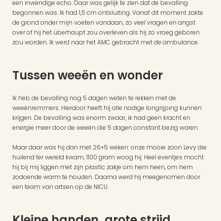
een inwendige echo. Daar was gelijk te zien dat de bevalling 
begonnen was. Ik had 1,5 cm ontsluiting. Vanaf dit moment zakte 
de grond onder mijn voeten vandaan, zo veel vragen en angst 
over of hij het überhaupt zou overleven als hij zo vroeg geboren 
zou worden. Ik werd naar het AMC gebracht met de ambulance.
Tussen weeën en wonder
Ik heb de bevalling nog 5 dagen weten te rekken met de 
weeënremmers. Hierdoor heeft hij alle nodige longrijping kunnen 
krijgen. De bevalling was enorm zwaar, ik had geen kracht en 
energie meer door de weeën die 5 dagen constant bezig waren.
Maar daar was hij dan met 26+5 weken: onze mooie zoon Levy die 
huilend ter wereld kwam, 1100 gram woog hij. Heel eventjes mocht 
hij bij mij liggen met zijn plastic zakje om hem heen, om hem 
zodoende warm te houden. Daarna werd hij meegenomen door 
een team van artsen op de NICU.
Kleine handen, grote strijd