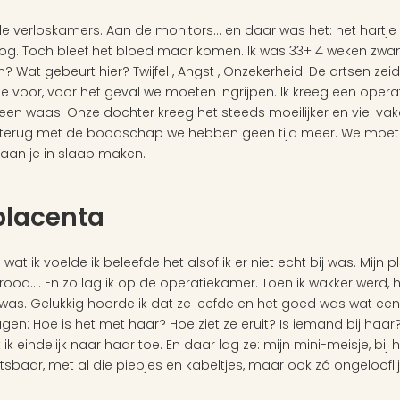
 de verloskamers. Aan de monitors… en daar was het: het hartje
 nog. Toch bleef het bloed maar komen. Ik was 33+ 4 weken zwa
 Wat gebeurt hier? Twijfel , Angst , Onzekerheid. De artsen zei
je voor, voor het geval we moeten ingrijpen. Ik kreeg een oper
 een waas. Onze dochter kreeg het steeds moeilijker en viel vak
ug met de boodschap we hebben geen tijd meer. We moeten nu
aan je in slaap maken.
placenta
 wat ik voelde ik beleefde het alsof ik er niet echt bij was. Mijn p
rood.... En zo lag ik op de operatiekamer. Toen ik wakker werd, 
ze was. Gelukkig hoorde ik dat ze leefde en het goed was wat een
gen: Hoe is het met haar? Hoe ziet ze eruit? Is iemand bij haar? 
k eindelijk naar haar toe. En daar lag ze: mijn mini-meisje, bij
etsbaar, met al die piepjes en kabeltjes, maar ook zó ongelooflijk