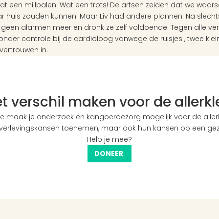
. Wat een mijlpalen. Wat een trots! De artsen zeiden dat we waarsc
 huis zouden kunnen. Maar Liv had andere plannen. Na slecht
 geen alarmen meer en dronk ze zelf voldoende. Tegen alle ve
onder controle bij de cardioloog vanwege de ruisjes , twee klein
ertrouwen in. 
het verschil maken voor de allerk
e maak je onderzoek en kangoeroezorg mogelijk voor de allerkl
 overlevingskansen toenemen, maar ook hun kansen op een ge
Help je mee?
DONEER 