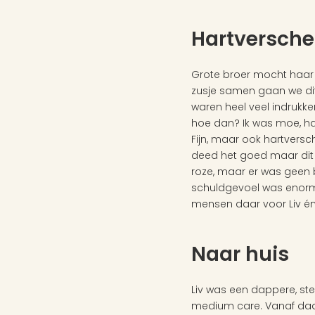
Hartversch
Grote broer mocht haar o
zusje samen gaan we dit 
waren heel veel indrukke
hoe dan? Ik was moe, had
Fijn, maar ook hartversch
deed het goed maar dit is
roze, maar er was geen bab
schuldgevoel was enorm. 
mensen daar voor Liv én
Naar huis
Liv was een dappere, ste
medium care. Vanaf daar 