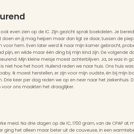
eurend
ok even zien op de IC. Zijn gezicht sprak boekdelen. Je bereidt
doen en jij mag helpen maar dan ligt ze daar, tussen de piepje
n voor hem. Even later werd ik naar mijn kamer gebracht, probe
 pijn, en wilde maar één ding bij mijn kind zijn. De volgende da
eurend. Mijn kleine meisje moest achterblijven. Ja, ze was in go
 niet hoe het hoort. Huilend reden we naar huis. Ons huis was p
y. Ik moest herstellen, er zijn voor mijn oudste, én bij mijn baby
Drie keer per dag reden we op en neer naar het ziekenhuis. De 
 voor ons maakten het draaglijker.
rke meid. Na drie dagen op de IC, 1700 gram, van de CPAP af, m
ging het alleen maar beter uit de couveuse, in een warmtebedje