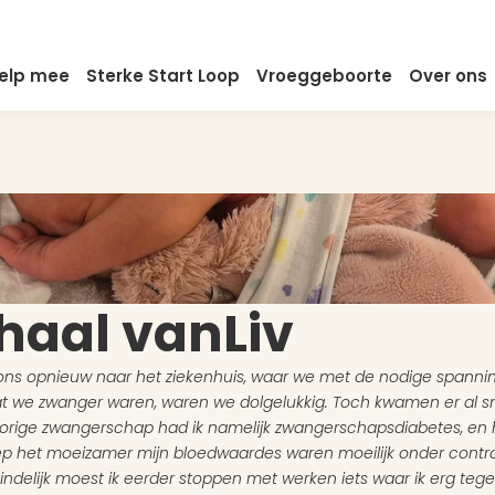
elp mee
Sterke Start Loop
Vroeggeboorte
Over ons
rhaal van
Liv
ns opnieuw naar het ziekenhuis, waar we met de nodige spannin
 dat we zwanger waren, waren we dolgelukkig. Toch kwamen er al s
 vorige zwangerschap had ik namelijk zwangerschapsdiabetes, en h
liep het moeizamer mijn bloedwaardes waren moeilijk onder controle
eindelijk moest ik eerder stoppen met werken iets waar ik erg teg