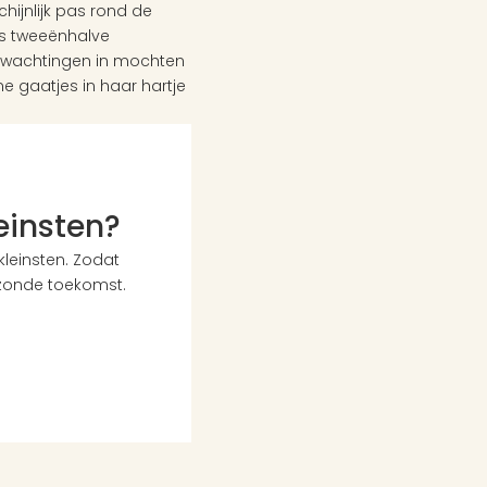
hijnlijk pas rond de 
s tweeënhalve 
rwachtingen in mochten 
e gaatjes in haar hartje 
leinsten?
einsten. Zodat 
zonde toekomst. 