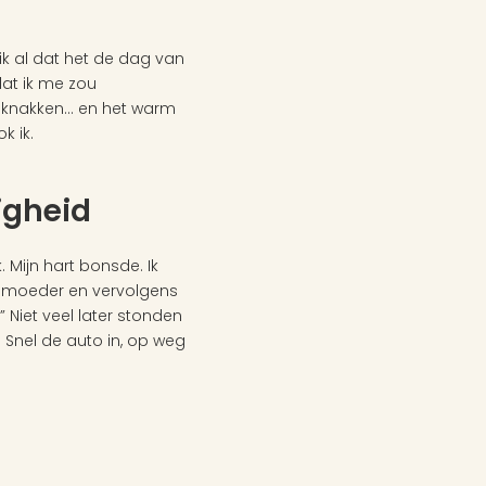
ik al dat het de dag van 
t ik me zou 
de knakken… en het warm 
k ik.
igheid
Mijn hart bonsde. Ik 
 moeder en vervolgens 
 Niet veel later stonden 
 Snel de auto in, op weg 