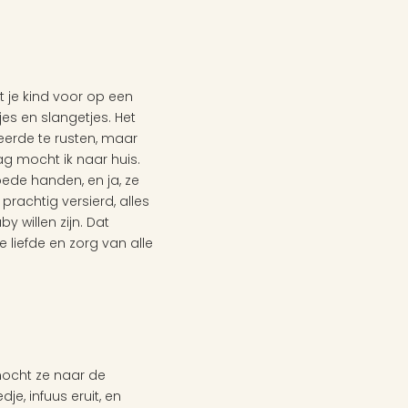
 je kind voor op een 
s en slangetjes. Het 
erde te rusten, maar 
g mocht ik naar huis. 
ede handen, en ja, ze 
rachtig versierd, alles 
 willen zijn. Dat 
liefde en zorg van alle 
ocht ze naar de 
, infuus eruit, en 