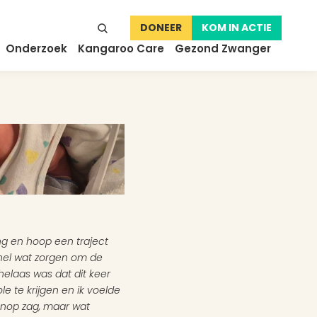
DONEER
KOM IN ACTIE
Onderzoek
Kangaroo Care
Gezond Zwanger
g en hoop een traject 
nel wat zorgen om de 
elaas was dat dit keer 
 te krijgen en ik voelde 
enop zag, maar wat 