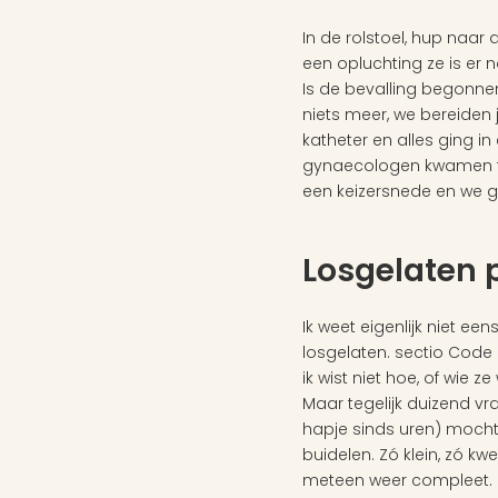
In de rolstoel, hup naar
een opluchting ze is er
Is de bevalling begonnen?
niets meer, we bereiden 
katheter en alles ging in
gynaecologen kwamen ter
een keizersnede en we g
Losgelaten 
Ik weet eigenlijk niet eens
losgelaten. sectio Code 
ik wist niet hoe, of wie 
Maar tegelijk duizend vra
hapje sinds uren) mocht i
buidelen. Zó klein, zó kw
meteen weer compleet.