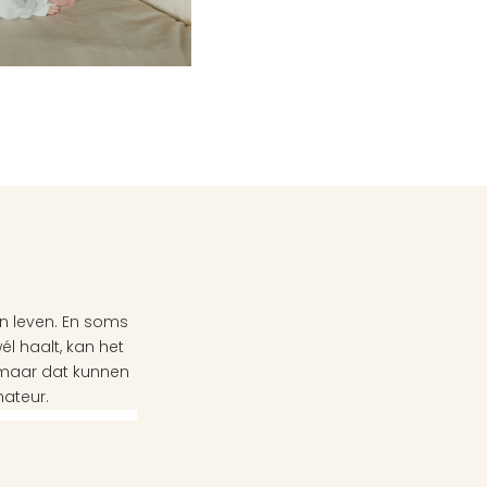
 leven. En soms 
l haalt, kan het 
 maar dat kunnen 
nateur.