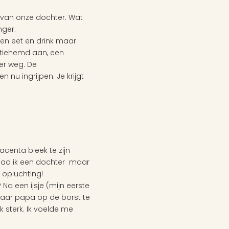
 van onze dochter. Wat 
nger.
den eet en drink maar 
atiehemd aan, een 
er weg. De 
 ingrijpen. Je krijgt 
lacenta bleek te zijn 
had ik een dochter  maar 
 opluchting!
Na een ijsje (mijn eerste 
 haar papa op de borst te 
 sterk. Ik voelde me 