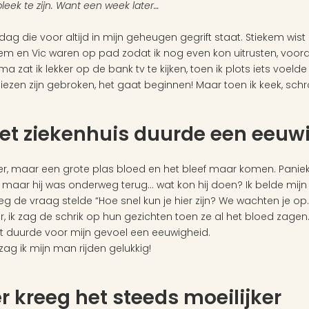
leek te zijn. Want een week later…
dag die voor altijd in mijn geheugen gegrift staat. Stiekem wist 
m en Vic waren op pad zodat ik nog even kon uitrusten, voorda
a zat ik lekker op de bank tv te kijken, toen ik plots iets voel
vliezen zijn gebroken, het gaat beginnen! Maar toen ik keek, schro
 het ziekenhuis duurde een eeuw
, maar een grote plas bloed en het bleef maar komen. Paniek. 
maar hij was onderweg terug… wat kon hij doen? Ik belde mijn
leg de vraag stelde “Hoe snel kun je hier zijn? We wachten je op.”
, ik zag de schrik op hun gezichten toen ze al het bloed zagen.
rit duurde voor mijn gevoel een eeuwigheid.
zag ik mijn man rijden gelukkig! 
 kreeg het steeds moeilijker