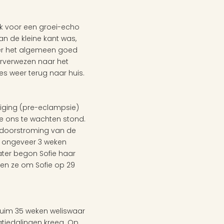
 voor een groei-echo 
n de kleine kant was, 
er het algemeen goed 
rverwezen naar het 
es weer terug naar huis.
tiging (pre-eclampsie) 
e ons te wachten stond. 
e doorstroming van de 
s ongeveer 3 weken 
ter begon Sofie haar 
en ze om Sofie op 29 
uim 35 weken weliswaar 
tiedalingen kreeg. Op 