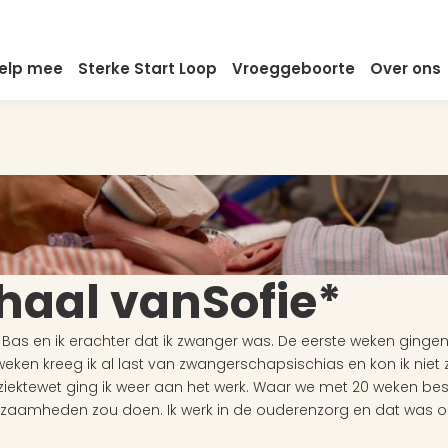
elp mee
Sterke Start Loop
Vroeggeboorte
Over ons
rhaal van
Sofie*
Bas en ik erachter dat ik zwanger was. De eerste weken gingen
weken kreeg ik al last van zwangerschapsischias en kon ik niet z
iektewet ging ik weer aan het werk. Waar we met 20 weken besl
aamheden zou doen. Ik werk in de ouderenzorg en dat was 