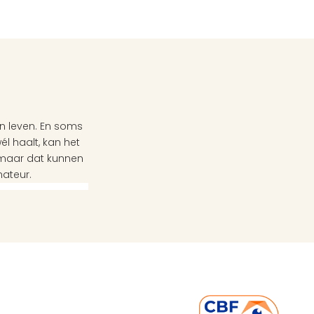
 leven. En soms 
l haalt, kan het 
 maar dat kunnen 
nateur.