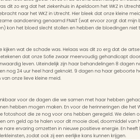
it zo erg dat het ziekenhuis in Apeldoorn het WKZ in Utrecht 
ebracht naar het WKZ in Utrecht. Hier bleek dat onze kleine me
zame aandoening genaamd FNAIT (wat ervoor zorgt dat mijn bl
) kon het bloed slecht stollen en hebben de bloedingen niet t
e kijken wat de schade was. Helaas was dit zo erg dat de artse
betekenen dat onze Sofie zwaar meervoudig gehandicapt door 
waardig leven. Uiteindelijk zijn haar behandelingen 8 dagen n
ien nog 24 uur heel hard geknokt. 9 dagen na haar geboorte he
an onze lieve kleine meid.
 dankbaar voor de dagen die we samen met haar hebben gehad
men hebben mogen maken. En voor de herinneringen die het W
e fotoshoot die ze nog voor ons hebben geregeld. We delen o
ken om geld op te halen voor dit mooie doel, doormiddel van h
e nare ervaring omzetten in nieuwe positieve energie. En heeft h
rkleinsten, zodat ook zij een eerlijke kans kunnen krijgen. 