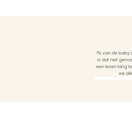
7% van de baby's
is dat niet genoe
een leven lang l
we all
Links
Contact