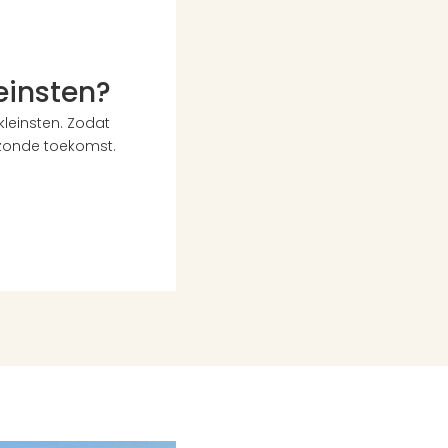
leinsten?
einsten. Zodat 
zonde toekomst. 