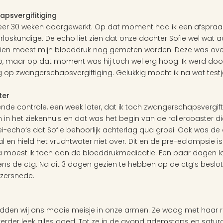
psvergifitiging
eer 30 weken doorgewerkt. Op dat moment had ik een afspraak
rloskundige. De echo liet zien dat onze dochter Sofie wel wat aa
adien moest mijn bloeddruk nog gemeten worden. Deze was ov
, maar op dat moment was hij toch wel erg hoog. Ik werd doo
 op zwangerschapsvergiftiging. Gelukkig mocht ik na wat testj
ter 
ende controle, een week later, dat ik toch zwangerschapsvergif
n het ziekenhuis en dat was het begin van de rollercoaster di
oei-echo’s dat Sofie behoorlijk achterlag qua groei. Ook was d
l en hield het vruchtwater niet over. Dit en de pre-eclampsie i
a moest ik toch aan de bloeddrukmedicatie. Een paar dagen la
dens de ctg. Na dit 3 dagen gezien te hebben op de ctg’s beslot
izersnede.
d
hadden wij ons mooie meisje in onze armen. Ze woog met haar r
rder leek alles goed. Tot ze in de avond ademstops en satura