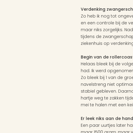
Verdenking zwangerscha
Zo heb ik nog tot ongev
en een controle bij de ve
maar niks zorgelijks. N
tijdens de zwangerschap
ziekenhuis op verdenking
Begin van de rollercoas
Helaas bleek bij de volg
had. Ik werd opgenomen i
Zo bleek bij 1 van de gr
navelstreng niet optimaa
stabiel gebleven. Daarn
hartje weg te zakken tij
mei te halen met een ke
Er leek niks aan de han
Een paar uurtjes later 
maar 1500 gram, maar ve