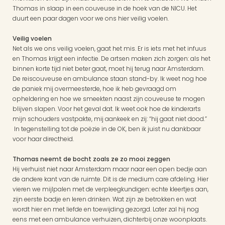
Thomas in slaap in een couveuse in de hoek van de NICU. Het 
duurt een paar dagen voor we ons hier veilig voelen.
Veilig voelen
Net als we ons veilig voelen, gaat het mis. Er is iets met het infuus 
en Thomas krijgt een infectie. De artsen maken zich zorgen: als het 
binnen korte tijd niet beter gaat, moet hij terug naar Amsterdam. 
De reiscouveuse en ambulance staan stand-by. Ik weet nog hoe 
de paniek mij overmeesterde, hoe ik heb gevraagd om 
opheldering en hoe we smeekten naast zijn couveuse te mogen 
blijven slapen. Voor het geval dat. Ik weet ook hoe de kinderarts 
mijn schouders vastpakte, mij aankeek en zij: “hij gaat niet dood.” 
 In tegenstelling tot de poëzie in de OK, ben ik juist nu dankbaar 
voor haar directheid.
Thomas neemt de bocht zoals ze zo mooi zeggen
Hij verhuist niet naar Amsterdam maar naar een open bedje aan 
de andere kant van de ruimte. Dit is de medium care afdeling. Hier 
vieren we mijlpalen met de verpleegkundigen: echte kleertjes aan, 
zijn eerste badje en leren drinken. Wat zijn ze betrokken en wat 
wordt hier en met liefde en toewijding gezorgd. Later zal hij nog 
eens met een ambulance verhuizen, dichterbij onze woonplaats.