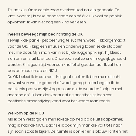
Te laat zijn. Onze eerste zoon overleed kort na zijn geboorte. Te 
laat… voor mij is deze boodschap een déjà vu. Ik voel de paniek 
opkomen: ik kan niet nog een kind verliezen.
Ineens beweegt mijn bed richting de OK
Terwijl ik de paniek probeer weg te zuchten, word ik klaargemaakt 
voor de OK. Ik krijg een infuus en onderweg lopen ze de stappen 
met me door. Mijn man kan niet bij de ruggenprik zijn, hij kleedt 
zich om en sluit later aan. Onze zoon zal zo snel mogelijk gehaald 
worden. Er is geen tijd voor een knuffel of gouden uur. Ik zal hem 
pas ontmoeten op de NICU.
De OK beleef ik in een roes. Het gaat snel en ik ben me niet echt 
bewust van wat er gebeurt of wordt gezegd. Later begrijp ik de 
betekenis pas van zijn Apgar score en de woorden “helpen met 
ademhalen”. Ik ben dankbaar dat de anesthesist toen een 
poëtische omschrijving vond voor het woord reanimatie.
Welkom op de NICU
Als ik ben verzorgd en mijn raketje op heb op de uitslaapkamer, 
mag ik naar de NICU. Daar zie ik ook mijn man die vol trots naar 
zijn zoon staat te kijken. De ruimte is donker, er is blauw licht en het 