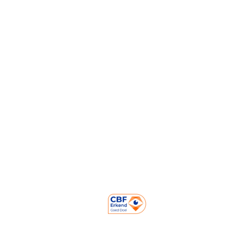
Nieuwsbrief
FAQ
Pers
Over ons
Opbrengsten
Mensen achter Strong Babies
Onze partners
Contact
Prinses Marielaan 1
3818 HL Amersfoort
NL06 ABNA 050.22.22.220
KVK: 60226528
RSIN Nummer: 853817820
085-0509941
info@strongbabies.nl
Volg ons