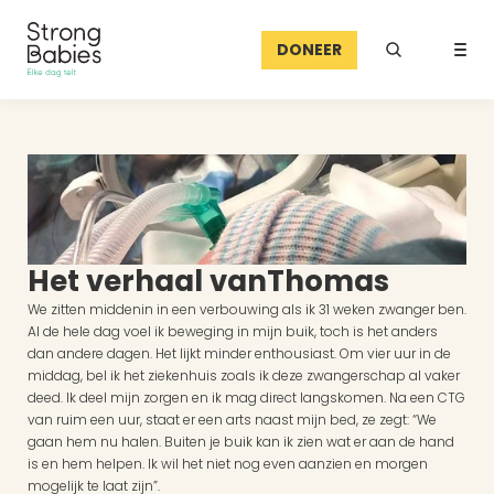
DONEER
Het verhaal van
Thomas
We zitten middenin in een verbouwing als ik 31 weken zwanger ben. 
Al de hele dag voel ik beweging in mijn buik, toch is het anders 
dan andere dagen. Het lijkt minder enthousiast. Om vier uur in de 
middag, bel ik het ziekenhuis zoals ik deze zwangerschap al vaker 
deed. Ik deel mijn zorgen en ik mag direct langskomen. Na een CTG 
van ruim een uur, staat er een arts naast mijn bed, ze zegt: “We 
gaan hem nu halen. Buiten je buik kan ik zien wat er aan de hand 
is en hem helpen. Ik wil het niet nog even aanzien en morgen 
mogelijk te laat zijn”.