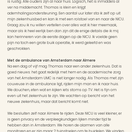
is rustig. Alle ouders zijn al naar huis. Logisch, het is inmiddels al 
ver na middernacht. Thomas is klein en krijgt 
ademhalingsondersteuning. Een aantal uur later sta ik zelf op uit 
mijn ziekenhuisbed en kan ik met een rolstoel van en naar de NICU.
Graag zou ik nu willen vertellen over alles wat ik hier meemaak, 
maar als ik heel eerlijk ben dan zijn dit de enige details die ik mij 
kan herinneren van de eerste dagen op de NICU. Ik voelde geen 
pijn na toch een grote buik operatie, ik werd geleefd en was 
geschrokken.
Met de ambulance van Amsterdam naar Almere
Na een dag of vijf mag Thomas naar een ander ziekenhuis. Dat is 
goed nieuws: het gaat redelijk met hem en de academische zorg 
van het Amsterdam UMC is niet langer nodig. Als Thomas met zijn 
couveuse in de ambulance ligt, rijden mijn man en ik naar huis. 
We douchen, eten wat en kijken iets stoms op TV. Het is fijn om 
even uit het ziekenhuis te zijn. We wachten op bericht van het 
nieuwe ziekenhuis, maar dat bericht komt niet.
We besluiten zelf naar Almere te rijden. Deze NICU is veel kleiner, er 
is geen privacy en de verpleegkundigen lijken minder tijd te 
hebben dan in Amsterdam. We horen de alarmen van alle 
monitoren en er zijn maar 2 tuinstoelen om te buidelen. We vinden 