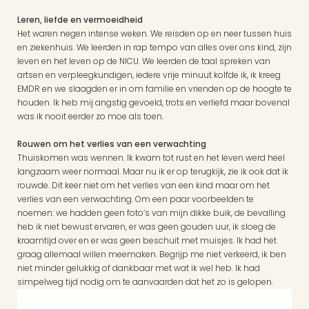
Leren, liefde en vermoeidheid
Het waren negen intense weken. We reisden op en neer tussen huis 
en ziekenhuis. We leerden in rap tempo van alles over ons kind, zijn 
leven en het leven op de NICU. We leerden de taal spreken van 
artsen en verpleegkundigen, iedere vrije minuut kolfde ik, ik kreeg 
EMDR en we slaagden er in om familie en vrienden op de hoogte te 
houden. Ik heb mij angstig gevoeld, trots en verliefd maar bovenal 
was ik nooit eerder zo moe als toen.
Rouwen om het verlies van een verwachting
Thuiskomen was wennen. Ik kwam tot rust en het leven werd heel 
langzaam weer normaal. Maar nu ik er op terugkijk, zie ik ook dat ik 
rouwde. Dit keer niet om het verlies van een kind maar om het 
verlies van een verwachting. Om een paar voorbeelden te 
noemen: we hadden geen foto’s van mijn dikke buik, de bevalling 
heb ik niet bewust ervaren, er was geen gouden uur, ik sloeg de 
kraamtijd over en er was geen beschuit met muisjes. Ik had het 
graag allemaal willen meemaken. Begrijp me niet verkeerd, ik ben 
niet minder gelukkig of dankbaar met wat ik wel heb. Ik had 
simpelweg tijd nodig om te aanvaarden dat het zo is gelopen.