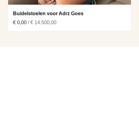
Buidelstoelen voor Adrz Goes
€ 0,00
/ € 14.500,00
Links
Nieuwsbrief
FAQ
Pers
Over ons
Opbrengsten
Mensen achter Strong Babies
Onze partners
Contact
Prinses Marielaan 1
3818 HL Amersfoort