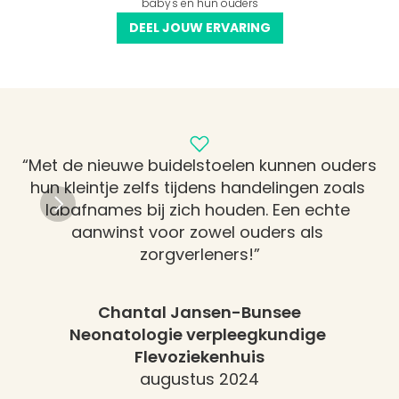
baby's en hun ouders
DEEL JOUW ERVARING
“Met de nieuwe buidelstoelen kunnen ouders 
hun kleintje zelfs tijdens handelingen zoals 
"
labafnames bij zich houden. Een echte 
g
aanwinst voor zowel ouders als 
v
zorgverleners!”
o
Chantal Jansen-Bunsee
Neonatologie verpleegkundige 
Flevoziekenhuis
augustus 2024